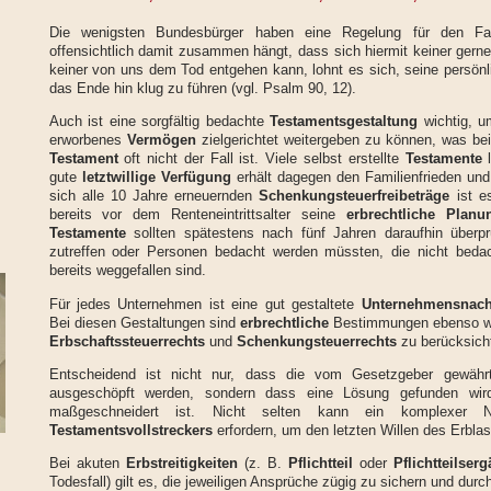
Die wenigsten Bundesbürger haben eine Regelung für den Fal
offensichtlich damit zusammen hängt, dass sich hiermit keiner gerne
keiner von uns dem Tod entgehen kann, lohnt es sich, seine persönl
das Ende hin klug zu führen (vgl. Psalm 90, 12).
Auch ist eine sorgfältig bedachte
Testamentsgestaltung
wichtig, u
erworbenes
Vermögen
zielgerichtet weitergeben zu können, was be
Testament
oft nicht der Fall ist. Viele selbst erstellte
Testamente
l
gute
letztwillige Verfügung
erhält dagegen den Familienfrieden und
sich alle 10 Jahre erneuernden
Schenkungsteuerfreibeträge
ist e
bereits vor dem Renteneintrittsalter seine
erbrechtliche Planu
Testamente
sollten spätestens nach fünf Jahren daraufhin überprü
zutreffen oder Personen bedacht werden müssten, die nicht beda
bereits weggefallen sind.
Für jedes Unternehmen ist eine gut gestaltete
Unternehmensnach
Bei diesen Gestaltungen sind
erbrechtliche
Bestimmungen ebenso wie
Erbschaftssteuerrechts
und
Schenkungsteuerrechts
zu berücksicht
Entscheidend ist nicht nur, dass die vom Gesetzgeber gewährte
ausgeschöpft werden, sondern dass eine Lösung gefunden wird,
maßgeschneidert ist. Nicht selten kann ein komplexer N
Testamentsvollstreckers
erfordern, um den letzten Willen des Erbl
Bei akuten
Erbstreitigkeiten
(z. B.
Pflichtteil
oder
Pflichtteilser
Todesfall) gilt es, die jeweiligen Ansprüche zügig zu sichern und dur