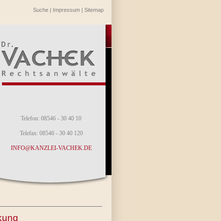
Suche
|
Impressum
|
Sitemap
Telefon: 08546 - 30 40 10
Telefax: 08546 - 30 40 120
INFO@KANZLEI-VACHEK.DE
nkung