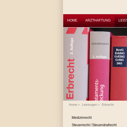
HOME
ARZTHAFTUNG
LEI
Home
>
Leistungen
>
Erbrecht
Medizinrecht
Steuerrecht / Steuerstrafrecht