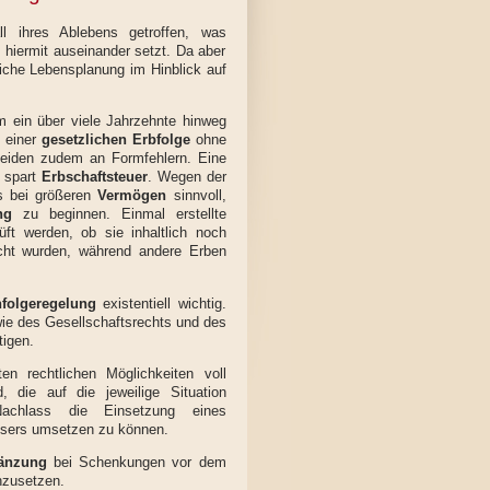
l ihres Ablebens getroffen, was
 hiermit auseinander setzt. Da aber
iche Lebensplanung im Hinblick auf
m ein über viele Jahrzehnte hinweg
i einer
gesetzlichen Erbfolge
ohne
eiden zudem an Formfehlern. Eine
 spart
Erbschaftsteuer
. Wegen der
s bei größeren
Vermögen
sinnvoll,
ng
zu beginnen. Einmal erstellte
ft werden, ob sie inhaltlich noch
cht wurden, während andere Erben
folgeregelung
existentiell wichtig.
 des Gesellschaftsrechts und des
igen.
n rechtlichen Möglichkeiten voll
 die auf die jeweilige Situation
achlass die Einsetzung eines
assers umsetzen zu können.
gänzung
bei Schenkungen vor dem
chzusetzen.