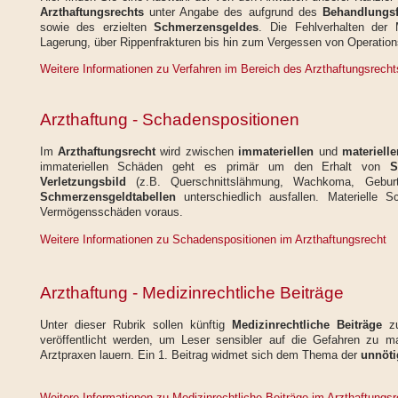
Arzthaftungsrechts
unter Angabe des aufgrund des
Behandlungsf
sowie des erzielten
Schmerzensgeldes
. Die Fehlverhalten der M
Lagerung, über Rippenfrakturen bis hin zum Vergessen von Operatio
Weitere Informationen zu Verfahren im Bereich des Arzthaftungsrecht
Arzthaftung - Schadenspositionen
Im
Arzthaftungsrecht
wird zwischen
immateriellen
und
materiell
immateriellen Schäden geht es primär um den Erhalt von
S
Verletzungsbild
(z.B. Querschnittslähmung, Wachkoma, Geburt
Schmerzensgeldtabellen
unterschiedlich ausfallen. Materielle 
Vermögensschäden voraus.
Weitere Informationen zu Schadenspositionen im Arzthaftungsrecht
Arzthaftung - Medizinrechtliche Beiträge
Unter dieser Rubrik sollen
künftig
Medizinrechtliche Beiträge
veröffentlicht werden, um Leser sensibler auf die Gefahren zu 
Arztpraxen lauern. Ein 1. Beitrag widmet sich dem Thema der
unnöti
Weitere Informationen zu Medizinrechtliche Beiträge im Arzthaftungsr