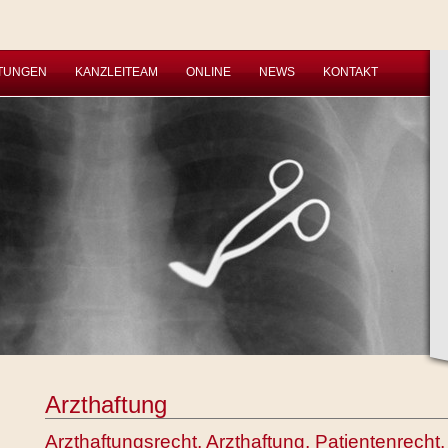
STUNGEN
KANZLEITEAM
ONLINE
NEWS
KONTAKT
Arzthaftung
Arzthaftungsrecht, Arzthaftung, Patientenrech