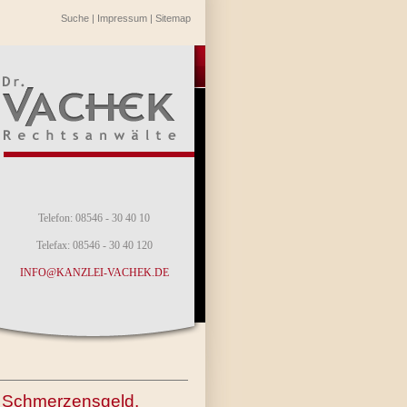
Suche
|
Impressum
|
Sitemap
Telefon: 08546 - 30 40 10
Telefax: 08546 - 30 40 120
INFO@KANZLEI-VACHEK.DE
t, Schmerzensgeld,