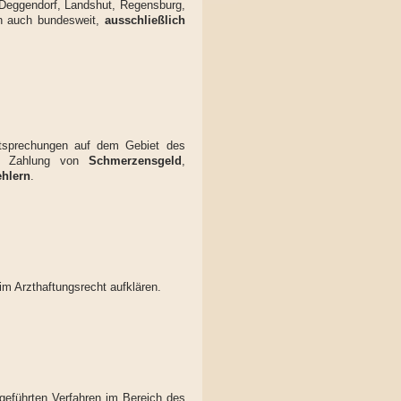
, Deggendorf, Landshut, Regensburg,
len auch bundesweit,
ausschließlich
htsprechungen auf dem Gebiet des
ie Zahlung von
Schmerzensgeld
,
hlern
.
im Arzthaftungsrecht aufklären.
geführten Verfahren im Bereich des