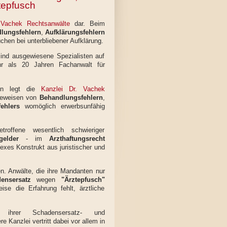
ztepfusch
 Vachek Rechtsanwälte
dar. Beim
lungsfehlern
,
Aufklärungsfehlern
hen bei unterbliebener Aufklärung.
ind ausgewiesene Spezialisten auf
hr als 20 Jahren Fachanwalt für
ten legt die
Kanzlei Dr. Vachek
Beweisen von
Behandlungsfehlern
,
ehlers
womöglich erwerbsunfähig
offene wesentlich schwieriger
gelder
- im
Arzthaftungsrecht
exes Konstrukt aus juristischer und
en. Anwälte, die ihre Mandanten nur
densersatz
wegen
"Ärztepfusch"
ise die Erfahrung fehlt, ärztliche
 ihrer Schadensersatz- und
Kanzlei vertritt dabei vor allem in