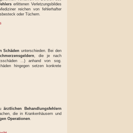
ehlers
erlittenen Verletzungsbildes
ediziner reichen von fehlerhafter
nsbesteck oder Tüchern.
s
en Schäden
unterschieden. Bei den
chmerzensgeldern
, die je nach
sschäden ...) anhand von sog.
Schäden hingegen setzen konkrete
zu
ärztlichen Behandlungsfehlern
machen, die in Krankenhäusern und
gen Operationen
.
echt