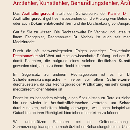
Arztfehler, Kunstfehler, Behandlungsfehler, Är
Das
Arzthaftungsrecht
stellt den Schwerpunkt der
Kanzlei Dr.
Arzthaftungsrecht
geht es insbesondere um die Prüfung von
Behand
oder auch
Dokumentationsfehlern
und die Durchsetzung von Ansprüc
Gut für Sie zu wissen: Die Rechtsanwälte Dr. Vachek und Latzel s
ihrem Fachgebiet, Rechtsanwalt Dr. Vachek ist auch seit me
Medizinrecht.
Durch die oft schwerwiegenden Folgen derartiger Fehlverhal
Rechtsanwälte
viel Wert auf eine gewissenhafte Prüfung und das 
damit Patienten, die aufgrund eines solchen
ärztlichen Kunstf
geworden sind, auch zu ihrem Recht kommen.
Im Gegensatz zu anderen Rechtsgebieten ist es für Betr
Schadensersatzansprüche
- hierbei vor allem
Schmerzens
durchzusetzen, da das Rechtsgebiet der
Arzthaftung
ein sehr kompl
medizinrechtlicher Materie ist.
Daher ist es besonders wichtig, einen Spezialisten zu Rate zu zieh
hin und wieder in
Arzthaftpflichtsachen
vertreten, um
Scha
durchzusetzen, scheitern häufig deswegen, weil ihnen beispielswe
Gutachten ob ihrer Richtigkeit hinreichend beurteilen zu können.
Wir unterstützen Patienten bei der Geltendmachung
Schmerzensgeldansprüche nach ärztlichen Behandlungsfehlern. Unsere 