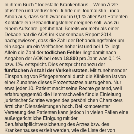
In ihrem Buch "Todesfalle Krankenhaus – Wenn Ärzte
pfuschen und vertuschen" führte die Journalistin Linda
Amon aus, dass sich zwar nur in 0,1 % aller Arzt-Patienten-
Kontakte ein Behandlungsfehler ereignen soll, was zu
einem Aufschrei geführt hat. Bereits vor mehr als einer
Dekade hat die AOK im Krankenhaus-Report 2014
nachgewiesen, dass die Zahl der Behandlungsfehler um
ein sogar um ein Vielfaches höher ist und bei 1 % liegt.
Allein die Zahl der
tödlichen Fehler
liegt damit nach
Angaben der AOK bei etwa
18.800
pro Jahr, was 0,1 %
bzw. 1‰ entspricht. Dies entspricht nahezu der
fünffachen Anzahl der Verkehrstoten
. Mit zunehmender
Einsparung von Pflegepersonal durch die Kliniken ist von
einer Zunahme dieses Prozentsatzes auszugehen. Nur
etwa jeder 10. Patient macht seine Rechte geltend, weil
erfahrungsgemäß die Hemmschwelle für die Einleitung
juristischer Schritte wegen des persönlichen Charakters
ärztlicher Dienstleistungen hoch. Bei kompetenter
Vertretung des Patienten kann jedoch in vielen Fällen eine
außergerichtliche Einigung mit der
Berufshaftpflichtversicherung des Arztes bzw. des
Krankenhauses erzielt werden, wie die Liste der von