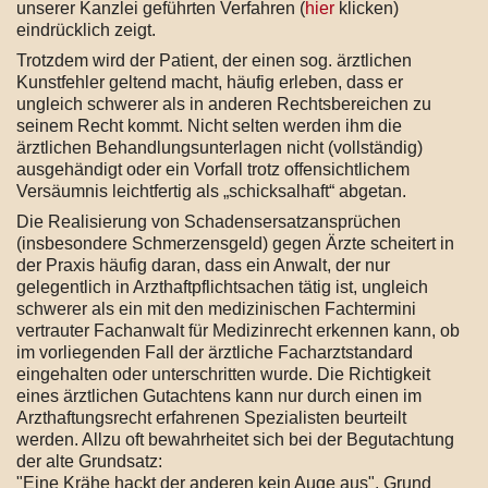
unserer Kanzlei geführten Verfahren (
hier
klicken)
eindrücklich zeigt.
Trotzdem wird der Patient, der einen sog. ärztlichen
Kunstfehler geltend macht, häufig erleben, dass er
ungleich schwerer als in anderen Rechtsbereichen zu
seinem Recht kommt. Nicht selten werden ihm die
ärztlichen Behandlungsunterlagen nicht (vollständig)
ausgehändigt oder ein Vorfall trotz offensichtlichem
Versäumnis leichtfertig als „schicksalhaft“ abgetan.
Die Realisierung von Schadensersatzansprüchen
(insbesondere Schmerzensgeld) gegen Ärzte scheitert in
der Praxis häufig daran, dass ein Anwalt, der nur
gelegentlich in Arzthaftpflichtsachen tätig ist, ungleich
schwerer als ein mit den medizinischen Fachtermini
vertrauter Fachanwalt für Medizinrecht erkennen kann, ob
im vorliegenden Fall der ärztliche Facharztstandard
eingehalten oder unterschritten wurde. Die Richtigkeit
eines ärztlichen Gutachtens kann nur durch einen im
Arzthaftungsrecht erfahrenen Spezialisten beurteilt
werden. Allzu oft bewahrheitet sich bei der Begutachtung
der alte Grundsatz:
"Eine Krähe hackt der anderen kein Auge aus". Grund